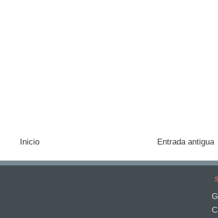
Inicio
Entrada antigua
S
G
C