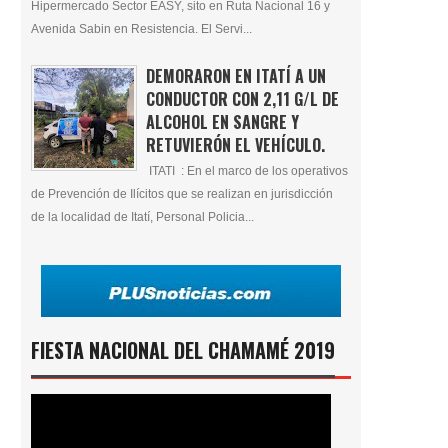
Hipermercado Sector EASY, sito en Ruta Nacional 16 y
Avenida Sabin en Resistencia. El Servi...
DEMORARON EN ITATÍ A UN
CONDUCTOR CON 2,11 G/L DE
ALCOHOL EN SANGRE Y
RETUVIERÓN EL VEHÍCULO.
ITATI : En el marco de los operativos
de Prevención de Ilícitos que se realizan en jurisdicción
de la localidad de Itatí, Personal Policia...
FIESTA NACIONAL DEL CHAMAMÉ 2019