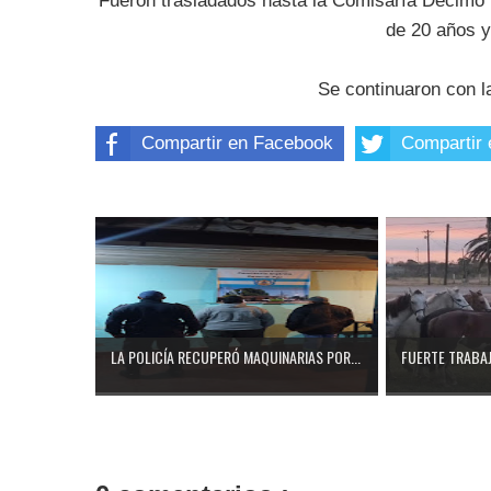
Fueron trasladados hasta la Comisaría Décimo 
de 20 años y
Se continuaron con l
Compartir en Facebook
Compartir 
LA POLICÍA RECUPERÓ MAQUINARIAS POR...
FUERTE TRABAJ