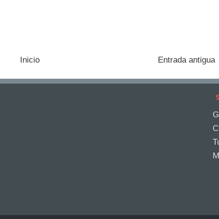
Inicio
Entrada antigua
S
G
C
T
M