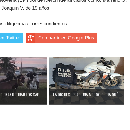
Novena (19ª) donde fueron identificados como; Mariano G.
 Joaquín V. de 19 años.
as diligencias correspondientes.
en Twitter
Compartir en Google Plus
O PARA RETIRAR LOS CAB...
LA DIC RECUPERÓ UNA MOTOCICLETA QUÉ...