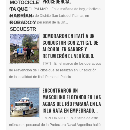
PROCEDENCIA.
SAN LUIS DEL PALMAR. : En la mañana de hoy, efectivos
de la Comisaría de Distrito San Luis del Palmar, en
colaboración con personal de la Un...
DEMORARON EN ITATÍ A UN
CONDUCTOR CON 2,11 G/L DE
ALCOHOL EN SANGRE Y
RETUVIERÓN EL VEHÍCULO.
ITATI : En el marco de los operativos
de Prevención de Ilícitos que se realizan en jurisdicción
de la localidad de Itatí, Personal Policia...
ENCONTRARON UN
MASCULINO FLOTANDO EN LAS
AGUAS DEL RÍO PARANÁ EN LA
ISLA RATA EN EMPEDRADO. .
EMPEDRADO. : En la tarde de este
miércoles, personal de la Prefectura Naval Argentina halló