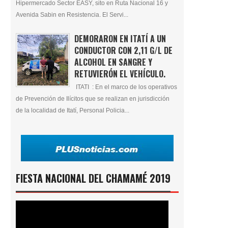
Hipermercado Sector EASY, sito en Ruta Nacional 16 y
Avenida Sabin en Resistencia. El Servi...
DEMORARON EN ITATÍ A UN
CONDUCTOR CON 2,11 G/L DE
ALCOHOL EN SANGRE Y
RETUVIERÓN EL VEHÍCULO.
ITATI : En el marco de los operativos
de Prevención de Ilícitos que se realizan en jurisdicción
de la localidad de Itatí, Personal Policia...
FIESTA NACIONAL DEL CHAMAMÉ 2019