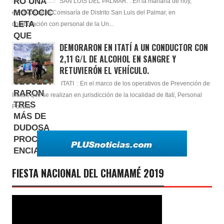
SAN LUIS DEL PALMAR. : En la mañana de hoy,
efectivos de la Comisaría de Distrito San Luis del Palmar, en
colaboración con personal de la Un...
DEMORARON EN ITATÍ A UN CONDUCTOR CON
2,11 G/L DE ALCOHOL EN SANGRE Y
RETUVIERÓN EL VEHÍCULO.
ITATI : En el marco de los operativos de Prevención de
Ilícitos que se realizan en jurisdicción de la localidad de Itatí, Personal
Policia...
FIESTA NACIONAL DEL CHAMAMÉ 2019