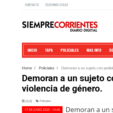
CONTACTO
TELEFONOS UTILES
INICIO
TAPA
POLICIALES
MAS INFO
D
Home
/
Policiales
/
Demoran a un sujeto con pedido
Demoran a un sujeto c
violencia de género.
19:46
Policiales
Demoran a un s
17 DE JUNIO 2020 - 19:46