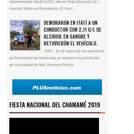
Hipermercado Sector EASY, sito en Ruta Nacional 16 y
Avenida Sabin en Resistencia. El Servi...
DEMORARON EN ITATÍ A UN
CONDUCTOR CON 2,11 G/L DE
ALCOHOL EN SANGRE Y
RETUVIERÓN EL VEHÍCULO.
ITATI : En el marco de los operativos
de Prevención de Ilícitos que se realizan en jurisdicción
de la localidad de Itatí, Personal Policia...
FIESTA NACIONAL DEL CHAMAMÉ 2019