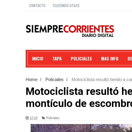
CONTACTO
TELEFONOS UTILES
INICIO
TAPA
POLICIALES
MAS INFO
D
Home
/
Policiales
/
Motociclista resultó herido a 
Motociclista resultó h
montículo de escombr
12:23
Policiales