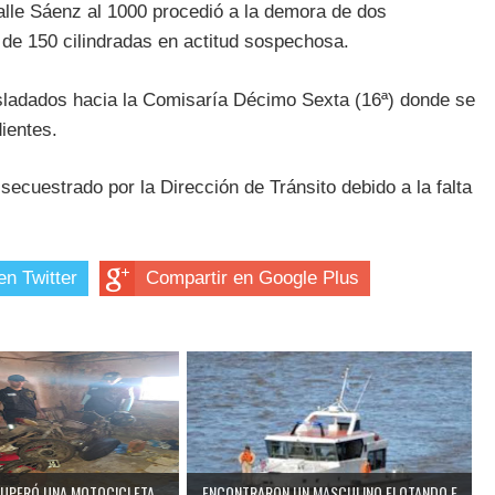
calle Sáenz al 1000 procedió a la demora de dos
de 150 cilindradas en actitud sospechosa.
asladados hacia la Comisaría Décimo Sexta (16ª) donde se
ientes.
 secuestrado por la Dirección de Tránsito debido a la falta
en Twitter
Compartir en Google Plus
CUPERÓ UNA MOTOCICLETA...
ENCONTRARON UN MASCULINO FLOTANDO E...