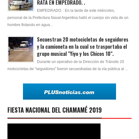
RATA EN EMPEDRADO. .
EMPEDRADO. : En la tarde de este miércoles,
personal de la Prefectura Naval Argentina halló el cuerpo sin vida de un
hombre flotando en agua...
Secuestran 20 motocicletas de seguidores
y la camioneta en la cual se trasportaba el
grupo musical "Yiyo y los Chicos 10".
Durante un operativo de la Dirección de Tránsito 20
motocicletas de "seguidores" fueron secuestradas de la vía pública al ...
FIESTA NACIONAL DEL CHAMAMÉ 2019