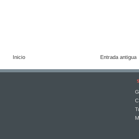
Inicio
Entrada antigua
S
G
C
T
M