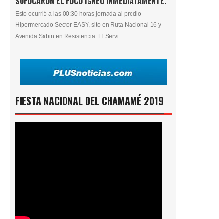
SOFOCARON EL FOCO ÍGNEO INMEDIATAMENTE.
Esto ocurrió a las 00:30 horas jornada al predio
Hipermercado Sector EASY, sito en Ruta Nacional 16 y
Avenida Sabin en Resistencia. El Servi...
FIESTA NACIONAL DEL CHAMAMÉ 2019