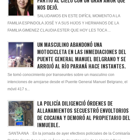
PARTIÓ AL CIELO CON UN GRAN AMOR QUÉ
NOS DEJÓ.
SALUDAMOS EN ESTE DIFÍCIL MOMENTO A LA
FAMILIA ESPINDOLA JOSÉ Y A SUS HIJOS Y HERMANOS DE LA
FAMILIA GIMENEZ CLAUDIA ESTER QUE HOY LES TOCA ...
UN MASCULINO ABANDONÓ UNA
MOTOCICLETA EN LAS INMEDIACIONES DEL
PUENTE GENERAL MANUEL BELGRANO Y SE
ARROJÓ AL RÍO PARANÁ HACE INSTANTES.
Se tomó conocimiento por transeuntes sobre un masculino con
intenciones de arrojarse desde el Puente General Manuel Belgrano, el
móvil 417 s...
LA POLICÍA DILIGENCIÓ ÓRDENES DE
ALLANAMIENTOS SECUESTRÓ ENVOLTORIOS
DE COCAINA Y DEMORÓ AL PROPIETARIO DEL
INMUEBLE.
SANTA ANA : En la jornada de ayer efectivos policiales de la Comisaría