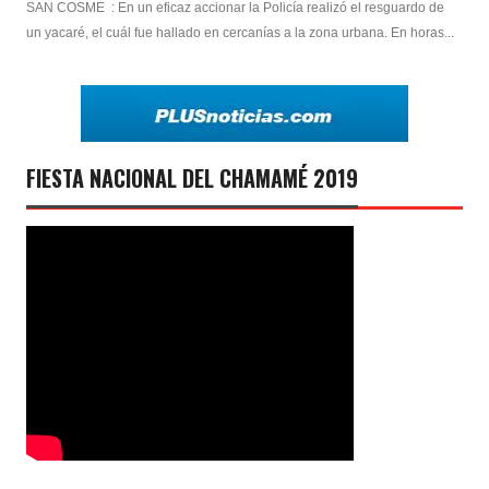
SAN COSME : En un eficaz accionar la Policía realizó el resguardo de
un yacaré, el cuál fue hallado en cercanías a la zona urbana. En horas...
FIESTA NACIONAL DEL CHAMAMÉ 2019