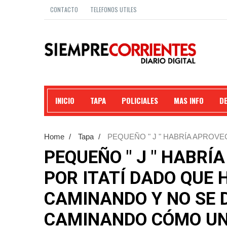
CONTACTO
TELEFONOS UTILES
INICIO
TAPA
POLICIALES
MAS INFO
D
Home
/
Tapa
/
PEQUEÑO " J " HABRÍA APROVE
MULTITUD CAMINANDO Y NO SE DESCARTA QUE
PEQUEÑO " J " HABR
POR ITATÍ DADO QUE 
CAMINANDO Y NO SE 
CAMINANDO CÓMO UN