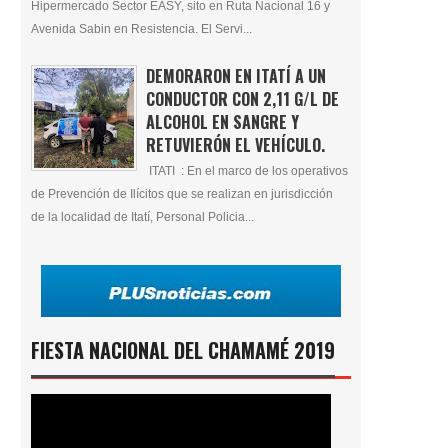
Hipermercado Sector EASY, sito en Ruta Nacional 16 y
Avenida Sabin en Resistencia. El Servi...
DEMORARON EN ITATÍ A UN
CONDUCTOR CON 2,11 G/L DE
ALCOHOL EN SANGRE Y
RETUVIERÓN EL VEHÍCULO.
ITATI : En el marco de los operativos
de Prevención de Ilícitos que se realizan en jurisdicción
de la localidad de Itatí, Personal Policia...
FIESTA NACIONAL DEL CHAMAMÉ 2019