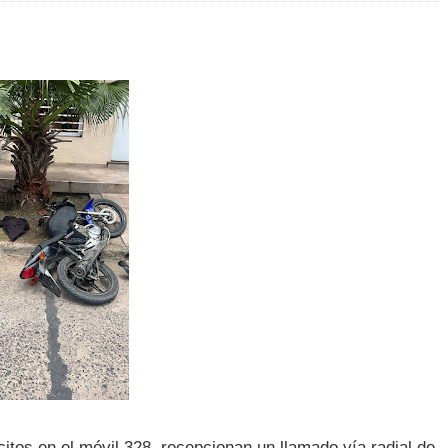
itos en el móvil 328, recepcionan un llamado vía radial de