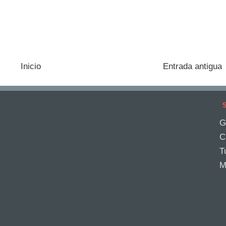
Inicio
Entrada antigua
S
G
C
T
M