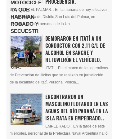
PROCEDENCIA.
SAN LUIS DEL PALMAR. : En la mañana de hoy, efectivos
de la Comisaría de Distrito San Luis del Palmar, en
colaboración con personal de la Un...
DEMORARON EN ITATÍ A UN
CONDUCTOR CON 2,11 G/L DE
ALCOHOL EN SANGRE Y
RETUVIERÓN EL VEHÍCULO.
ITATI : En el marco de los operativos
de Prevención de Ilícitos que se realizan en jurisdicción
de la localidad de Itatí, Personal Policia...
ENCONTRARON UN
MASCULINO FLOTANDO EN LAS
AGUAS DEL RÍO PARANÁ EN LA
ISLA RATA EN EMPEDRADO. .
EMPEDRADO. : En la tarde de este
miércoles, personal de la Prefectura Naval Argentina halló