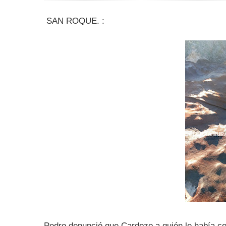
SAN ROQUE. :
Pedro denunció que Cardozo a quién le había co