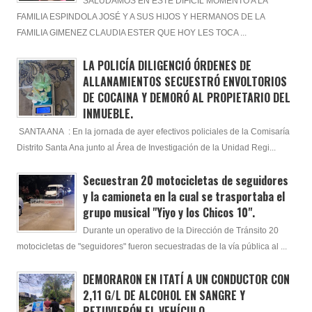
SALUDAMOS EN ESTE DIFÍCIL MOMENTO A LA
FAMILIA ESPINDOLA JOSÉ Y A SUS HIJOS Y HERMANOS DE LA
FAMILIA GIMENEZ CLAUDIA ESTER QUE HOY LES TOCA ...
LA POLICÍA DILIGENCIÓ ÓRDENES DE
ALLANAMIENTOS SECUESTRÓ ENVOLTORIOS
DE COCAINA Y DEMORÓ AL PROPIETARIO DEL
INMUEBLE.
SANTA ANA : En la jornada de ayer efectivos policiales de la Comisaría
Distrito Santa Ana junto al Área de Investigación de la Unidad Regi...
Secuestran 20 motocicletas de seguidores
y la camioneta en la cual se trasportaba el
grupo musical "Yiyo y los Chicos 10".
Durante un operativo de la Dirección de Tránsito 20
motocicletas de "seguidores" fueron secuestradas de la vía pública al ...
DEMORARON EN ITATÍ A UN CONDUCTOR CON
2,11 G/L DE ALCOHOL EN SANGRE Y
RETUVIERÓN EL VEHÍCULO.