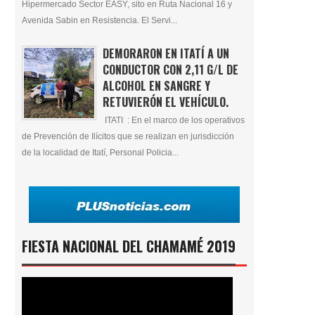
Hipermercado Sector EASY, sito en Ruta Nacional 16 y
Avenida Sabin en Resistencia. El Servi...
DEMORARON EN ITATÍ A UN
CONDUCTOR CON 2,11 G/L DE
ALCOHOL EN SANGRE Y
RETUVIERÓN EL VEHÍCULO.
ITATI : En el marco de los operativos
de Prevención de Ilícitos que se realizan en jurisdicción
de la localidad de Itatí, Personal Policia...
FIESTA NACIONAL DEL CHAMAMÉ 2019