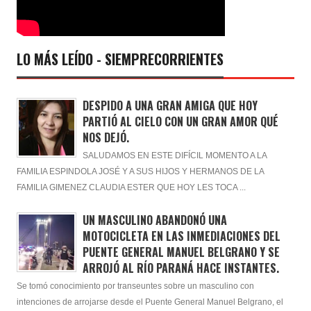
LO MÁS LEÍDO - SIEMPRECORRIENTES
DESPIDO A UNA GRAN AMIGA QUE HOY
PARTIÓ AL CIELO CON UN GRAN AMOR QUÉ
NOS DEJÓ.
SALUDAMOS EN ESTE DIFÍCIL MOMENTO A LA
FAMILIA ESPINDOLA JOSÉ Y A SUS HIJOS Y HERMANOS DE LA
FAMILIA GIMENEZ CLAUDIA ESTER QUE HOY LES TOCA ...
UN MASCULINO ABANDONÓ UNA
MOTOCICLETA EN LAS INMEDIACIONES DEL
PUENTE GENERAL MANUEL BELGRANO Y SE
ARROJÓ AL RÍO PARANÁ HACE INSTANTES.
Se tomó conocimiento por transeuntes sobre un masculino con
intenciones de arrojarse desde el Puente General Manuel Belgrano, el