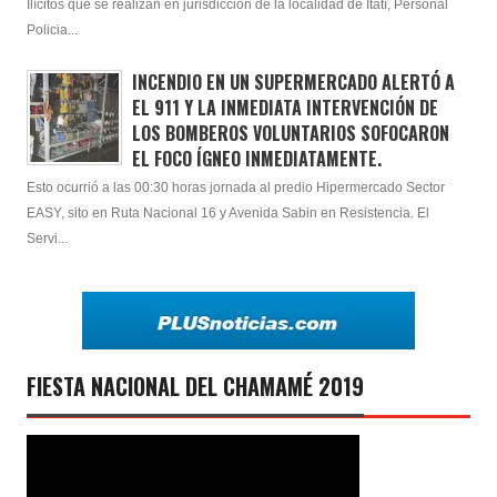
Ilícitos que se realizan en jurisdicción de la localidad de Itatí, Personal
Policia...
INCENDIO EN UN SUPERMERCADO ALERTÓ A
EL 911 Y LA INMEDIATA INTERVENCIÓN DE
LOS BOMBEROS VOLUNTARIOS SOFOCARON
EL FOCO ÍGNEO INMEDIATAMENTE.
Esto ocurrió a las 00:30 horas jornada al predio Hipermercado Sector
EASY, sito en Ruta Nacional 16 y Avenida Sabin en Resistencia. El
Servi...
FIESTA NACIONAL DEL CHAMAMÉ 2019