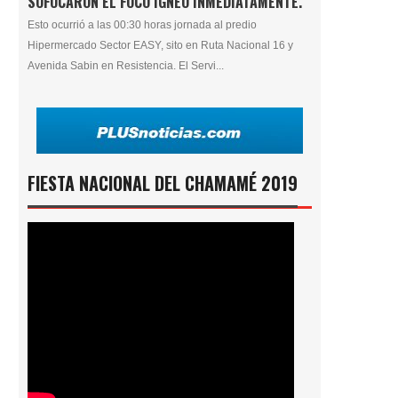
SOFOCARON EL FOCO ÍGNEO INMEDIATAMENTE.
Esto ocurrió a las 00:30 horas jornada al predio
Hipermercado Sector EASY, sito en Ruta Nacional 16 y
Avenida Sabin en Resistencia. El Servi...
FIESTA NACIONAL DEL CHAMAMÉ 2019