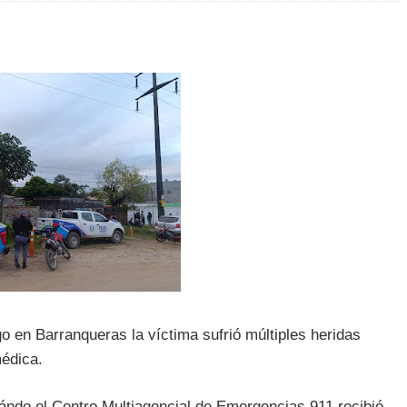
o en Barranqueras la víctima sufrió múltiples heridas
médica.
ándo el Centro Multiagencial de Emergencias 911 recibió