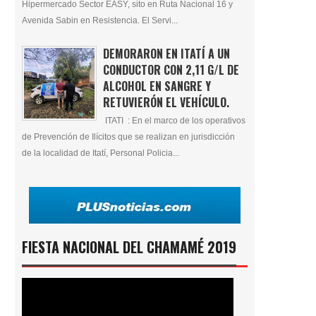
Hipermercado Sector EASY, sito en Ruta Nacional 16 y
Avenida Sabin en Resistencia. El Servi...
DEMORARON EN ITATÍ A UN
CONDUCTOR CON 2,11 G/L DE
ALCOHOL EN SANGRE Y
RETUVIERÓN EL VEHÍCULO.
ITATI : En el marco de los operativos
de Prevención de Ilícitos que se realizan en jurisdicción
de la localidad de Itatí, Personal Policia...
FIESTA NACIONAL DEL CHAMAMÉ 2019