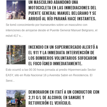
UN MASCULINO ABANDONÓ UNA
MOTOCICLETA EN LAS INMEDIACIONES DEL
PUENTE GENERAL MANUEL BELGRANO Y SE
ARROJÓ AL RÍO PARANÁ HACE INSTANTES.
Se tomó conocimiento por transeuntes sobre un masculino con
intenciones de arrojarse desde el Puente General Manuel Belgrano, el
móvil 417 s...
INCENDIO EN UN SUPERMERCADO ALERTÓ A
EL 911 Y LA INMEDIATA INTERVENCIÓN DE
LOS BOMBEROS VOLUNTARIOS SOFOCARON
EL FOCO ÍGNEO INMEDIATAMENTE.
Esto ocurrió a las 00:30 horas jornada al predio Hipermercado Sector
EASY, sito en Ruta Nacional 16 y Avenida Sabin en Resistencia. El
Servi...
DEMORARON EN ITATÍ A UN CONDUCTOR CON
2,11 G/L DE ALCOHOL EN SANGRE Y
RETUVIERÓN EL VEHÍCULO.