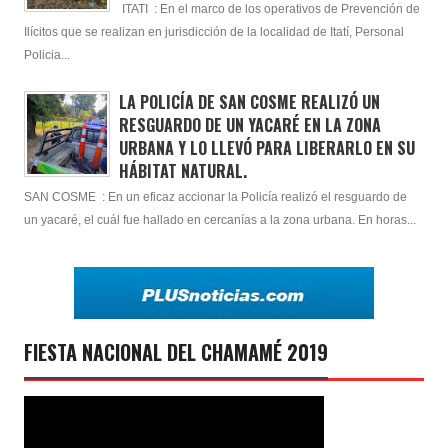
ITATI : En el marco de los operativos de Prevención de
Ilícitos que se realizan en jurisdicción de la localidad de Itatí, Personal
Policia...
LA POLICÍA DE SAN COSME REALIZÓ UN
RESGUARDO DE UN YACARÉ EN LA ZONA
URBANA Y LO LLEVÓ PARA LIBERARLO EN SU
HÁBITAT NATURAL.
SAN COSME : En un eficaz accionar la Policía realizó el resguardo de
un yacaré, el cuál fue hallado en cercanías a la zona urbana. En horas...
FIESTA NACIONAL DEL CHAMAMÉ 2019