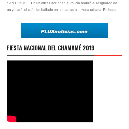
SAN COSME : En un eficaz accionar la Policía realizó el resguardo de
un yacaré, el cuál fue hallado en cercanías a la zona urbana. En horas...
FIESTA NACIONAL DEL CHAMAMÉ 2019